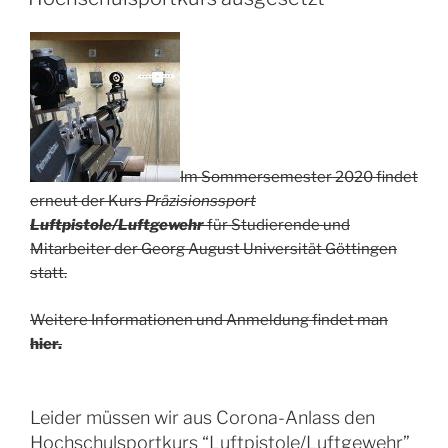
Im Sommersemester 2020 findet
erneut der Kurs
Präzisionssport
Luftpistole/Luftgewehr
für Studierende und
Mitarbeiter der Georg August Universität Göttingen
statt.
Weitere Informationen und Anmeldung findet man
hier.
Leider müssen wir aus Corona-Anlass den
Hochschulsportkurs “Luftpistole/Luftgewehr”