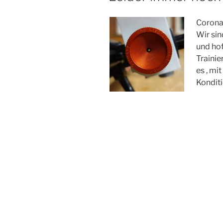
Corona 
Wir sin
und ho
Trainie
es , mi
Konditi