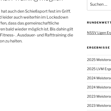
Suchen
nach:
hat auch den Schießsport fest im Griff.
d leider auch weiterhin im Locksdown
ffen, dass das gemeinschaftliche
RUNDENWET
ren bald wieder möglich ist. Bis dahin gilt
NSSV Ligen Er
t Fitness- . Ausdauer- und Rafttraining die
on zu halten.
ERGEBNISSE
2025 Meisters
2025 LVM Erge
2024 Meisters
2024 Meistersc
2023 Meisters
2023 Meistersc