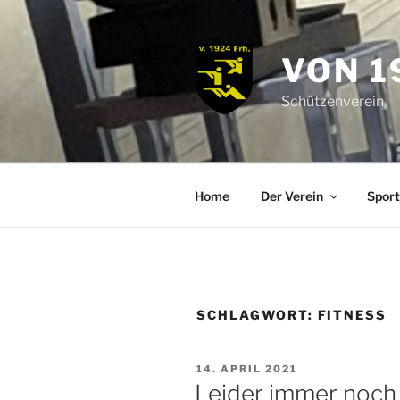
Zum
Inhalt
springen
VON 1
Schützenverein
Home
Der Verein
Sport
SCHLAGWORT:
FITNESS
VERÖFFENTLICHT
14. APRIL 2021
AM
Leider immer noch 