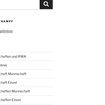
Suchen
TKAMPF
gebnisse
chaften und RWK
bnis
chaft Mannschaft
haft Einzel
chaften Mannschaft
haften Einzel