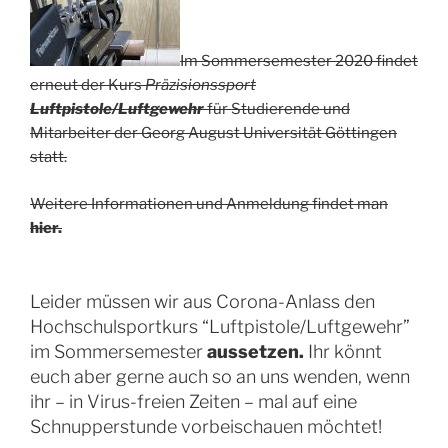
Im Sommersemester 2020 findet
erneut der Kurs
Präzisionssport
Luftpistole/Luftgewehr
für Studierende und
Mitarbeiter der Georg August Universität Göttingen
statt.
Weitere Informationen und Anmeldung findet man
hier.
Leider müssen wir aus Corona-Anlass den
Hochschulsportkurs “Luftpistole/Luftgewehr”
im Sommersemester
aussetzen.
Ihr könnt
euch aber gerne auch so an uns wenden, wenn
ihr – in Virus-freien Zeiten – mal auf eine
Schnupperstunde vorbeischauen möchtet!