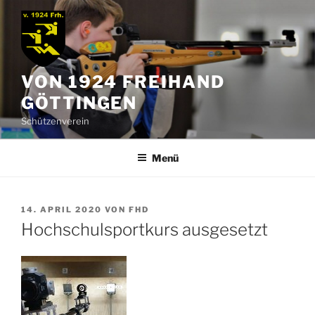
Zum
Inhalt
springen
VON 1924 FREIHAND
GÖTTINGEN
Schützenverein
Menü
VERÖFFENTLICHT
14. APRIL 2020
VON
FHD
AM
Hochschulsportkurs ausgesetzt