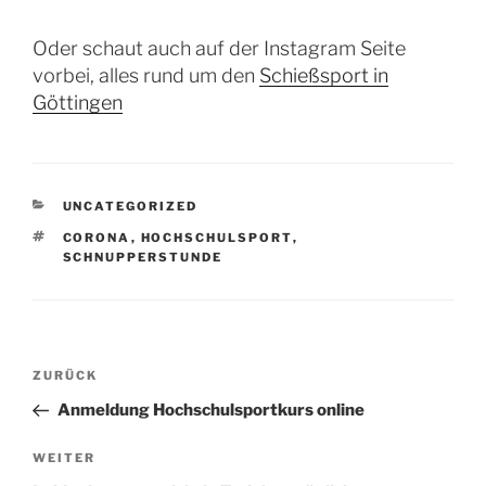
Oder schaut auch auf der Instagram Seite
vorbei, alles rund um den
Schießsport in
Göttingen
KATEGORIEN
UNCATEGORIZED
SCHLAGWÖRTER
CORONA
,
HOCHSCHULSPORT
,
SCHNUPPERSTUNDE
Beitragsnavigation
Vorheriger
ZURÜCK
Beitrag
Anmeldung Hochschulsportkurs online
Nächster
WEITER
Beitrag